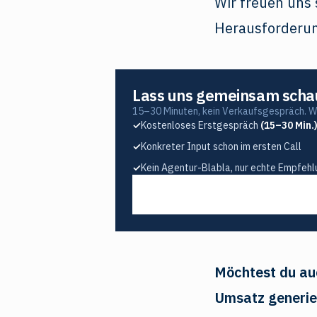
Wir freuen uns 
Herausforderun
Lass uns gemeinsam schaue
15–30 Minuten, kein Verkaufsgespräch. Wir
✓
Kostenloses Erstgespräch
(15–30 Min.
✓
Konkreter Input schon im ersten Call
✓
Kein Agentur-Blabla, nur echte Empfeh
Möchtest du au
Umsatz generi