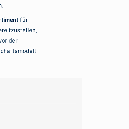
n.
rtiment
für
reitzustellen,
vor der
schäftsmodell