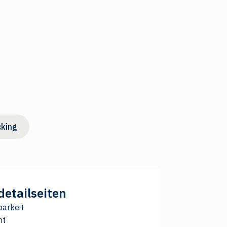
king
detailseiten
barkeit
nt