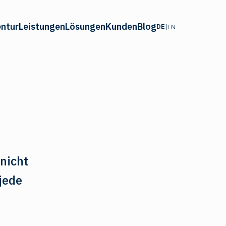
ntur
Leistungen
Lösungen
Kunden
Blog
DE
|
EN
 nicht
jede