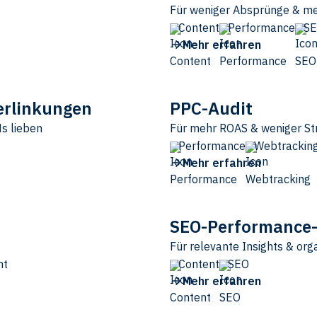
Für weniger Absprünge & me
Content
Performance
S
Mehr erfahren
erlinkungen
PPC-Audit
Ms lieben
Für mehr ROAS & weniger St
Performance
Webtrackin
Mehr erfahren
SEO-Performance-
Für relevante Insights & org
nt
Content
SEO
Mehr erfahren