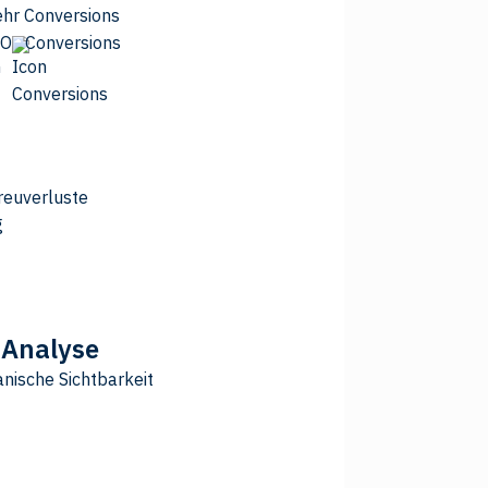
hr Conversions
EO
Conversions
reuverluste
g
Analyse
anische Sichtbarkeit