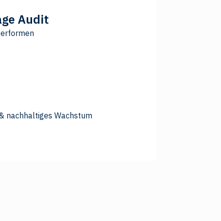
age Audit
 performen
s & nachhaltiges Wachstum