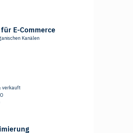
e für E-Commerce
rganischen Kanälen
& verkauft
EO
imierung