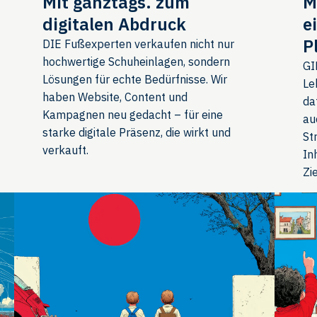
Mit ganztags. zum
M
digitalen Abdruck
e
P
DIE Fußexperten verkaufen nicht nur
hochwertige Schuheinlagen, sondern
GI
Lösungen für echte Bedürfnisse. Wir
Le
haben Website, Content und
da
Kampagnen neu gedacht – für eine
au
starke digitale Präsenz, die wirkt und
St
verkauft.
In
Zi