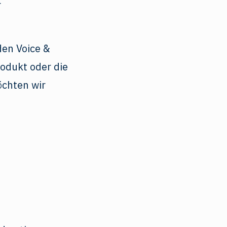
r
den Voice &
rodukt oder die
öchten wir