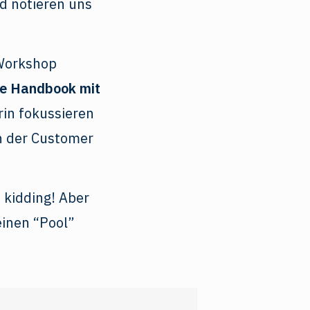
d notieren uns
 Workshop
one Handbook mit
rin fokussieren
in der Customer
 kidding! Aber
einen “Pool”