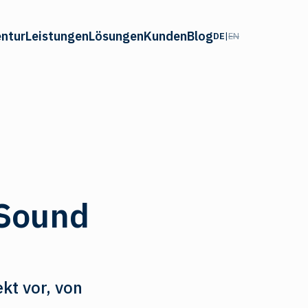
ntur
Leistungen
Lösungen
Kunden
Blog
DE
|
EN
 Sound
kt vor, von