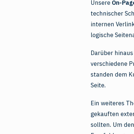
Unsere
On-Pag
technischer Sc
internen Verlin
logische Seiten
Darüber hinaus
verschiedene P
standen dem K
Seite.
Ein weiteres T
gekauften exte
sollten. Um den