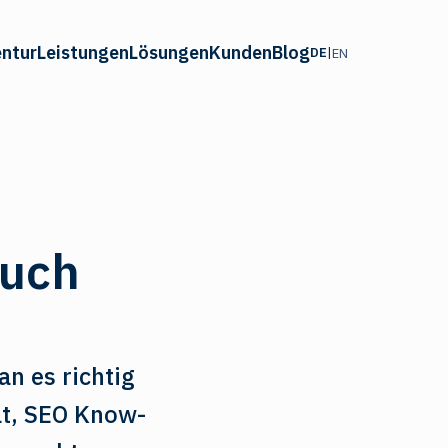
ntur
Leistungen
Lösungen
Kunden
Blog
DE
|
EN
auch
n es richtig
lt, SEO Know-