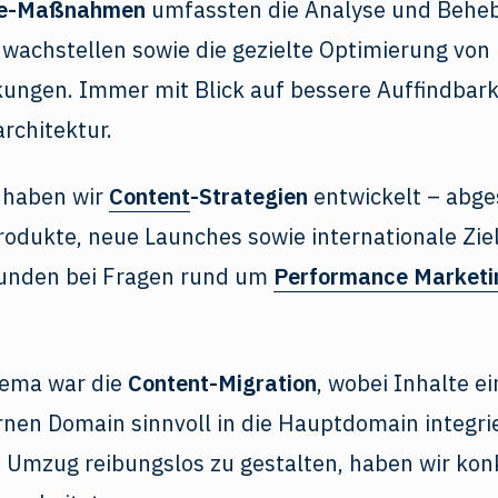
e-Maßnahmen
umfassten die Analyse und Behe
hwachstellen sowie die gezielte Optimierung vo
kungen. Immer mit Blick auf bessere Auffindbark
architektur.
 haben wir
Content
-Strategien
entwickelt – abg
rodukte, neue Launches sowie internationale Zi
unden bei Fragen rund um
Performance Marketi
hema war die
Content-Migration
, wobei Inhalte e
rnen Domain sinnvoll in die Hauptdomain integri
 Umzug reibungslos zu gestalten, haben wir kon