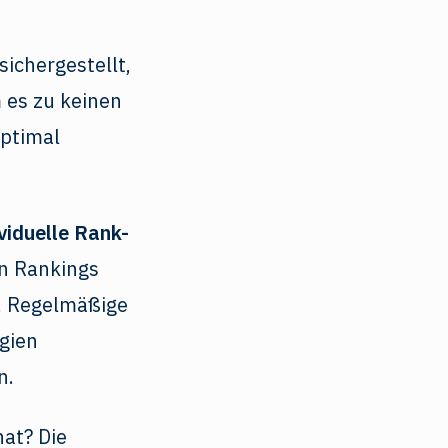
ichergestellt,
 es zu keinen
optimal
ividuelle Rank-
en Rankings
n. Regelmäßige
gien
n.
at? Die