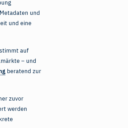
bung
n Metadaten und
eit und eine
estimmt auf
elmärkte – und
ng
beratend zur
iner zuvor
ert werden
krete